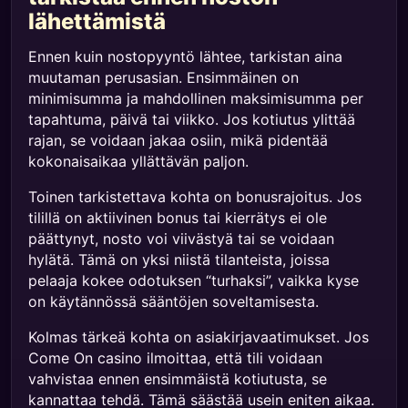
lähettämistä
Ennen kuin nostopyyntö lähtee, tarkistan aina
muutaman perusasian. Ensimmäinen on
minimisumma ja mahdollinen maksimisumma per
tapahtuma, päivä tai viikko. Jos kotiutus ylittää
rajan, se voidaan jakaa osiin, mikä pidentää
kokonaisaikaa yllättävän paljon.
Toinen tarkistettava kohta on bonusrajoitus. Jos
tilillä on aktiivinen bonus tai kierrätys ei ole
päättynyt, nosto voi viivästyä tai se voidaan
hylätä. Tämä on yksi niistä tilanteista, joissa
pelaaja kokee odotuksen “turhaksi”, vaikka kyse
on käytännössä sääntöjen soveltamisesta.
Kolmas tärkeä kohta on asiakirjavaatimukset. Jos
Come On casino ilmoittaa, että tili voidaan
vahvistaa ennen ensimmäistä kotiutusta, se
kannattaa tehdä. Tämä säästää usein eniten aikaa.