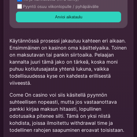
Pyyntö osuu viikonlopulle / pyhäpäivälle
Arvioi aikataulu
Käytännössä prosessi jakautuu kahteen eri aikaan.
Ensimmäinen on kasinon oma käsittelyaika. Toinen
on maksutavan tai pankin siirtoaika. Pelaajan
kannalta juuri tämä jako on tärkeä, koska moni
puhuu kotiutusajasta yhtenä lukuna, vaikka
todellisuudessa kyse on kahdesta erillisestä
viiveestä.
Come On casino voi siis käsitellä pyynnön
suhteellisen nopeasti, mutta jos vastaanottava
pankki kirjaa maksun hitaasti, lopullinen
odotusaika pitenee silti. Tämä on yksi niistä
kohdista, joissa ilmoitettu withdrawal time ja
todellinen rahojen saapuminen eroavat toisistaan.