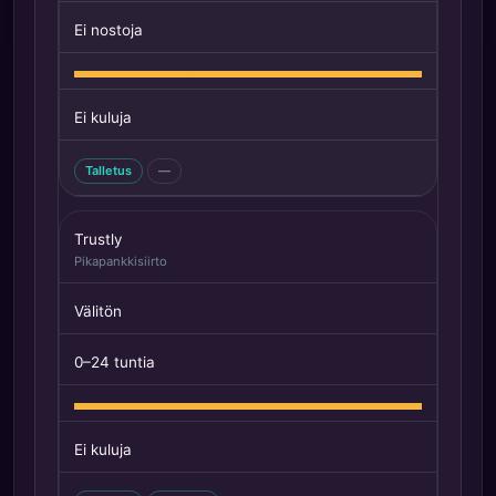
Ei nostoja
Ei kuluja
Talletus
—
Trustly
Pikapankkisiirto
Välitön
0–24 tuntia
Ei kuluja