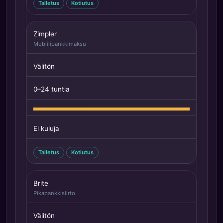
Talletus
Kotiutus
Zimpler
Mobiilipankkimaksu
Välitön
0–24 tuntia
Ei kuluja
Talletus
Kotiutus
Brite
Pikapankkisiirto
Välitön