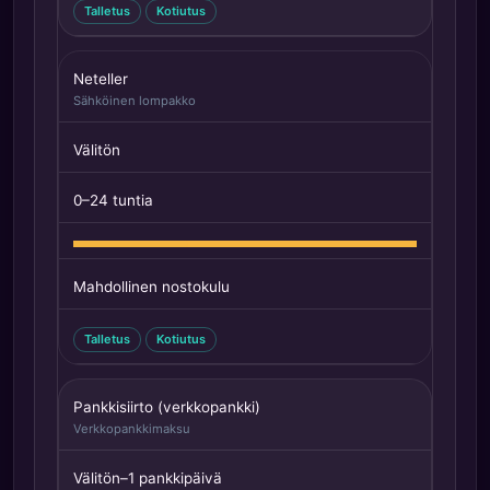
Talletus
Kotiutus
Neteller
Sähköinen lompakko
Välitön
0–24 tuntia
Mahdollinen nostokulu
Talletus
Kotiutus
Pankkisiirto (verkkopankki)
Verkkopankkimaksu
Välitön–1 pankkipäivä