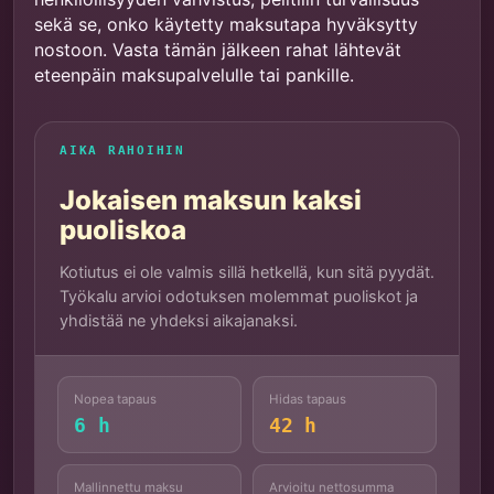
sekä se, onko käytetty maksutapa hyväksytty
nostoon. Vasta tämän jälkeen rahat lähtevät
eteenpäin maksupalvelulle tai pankille.
AIKA RAHOIHIN
Jokaisen maksun kaksi
puoliskoa
Kotiutus ei ole valmis sillä hetkellä, kun sitä pyydät.
Työkalu arvioi odotuksen molemmat puoliskot ja
yhdistää ne yhdeksi aikajanaksi.
Nopea tapaus
Hidas tapaus
6 h
42 h
Mallinnettu maksu
Arvioitu nettosumma