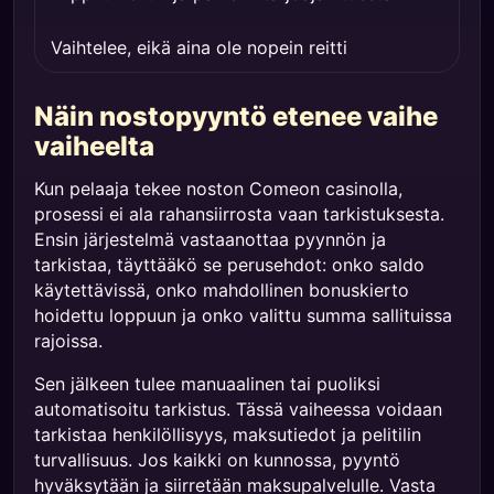
Vaihtelee, eikä aina ole nopein reitti
Näin nostopyyntö etenee vaihe
vaiheelta
Kun pelaaja tekee noston Comeon casinolla,
prosessi ei ala rahansiirrosta vaan tarkistuksesta.
Ensin järjestelmä vastaanottaa pyynnön ja
tarkistaa, täyttääkö se perusehdot: onko saldo
käytettävissä, onko mahdollinen bonuskierto
hoidettu loppuun ja onko valittu summa sallituissa
rajoissa.
Sen jälkeen tulee manuaalinen tai puoliksi
automatisoitu tarkistus. Tässä vaiheessa voidaan
tarkistaa henkilöllisyys, maksutiedot ja pelitilin
turvallisuus. Jos kaikki on kunnossa, pyyntö
hyväksytään ja siirretään maksupalvelulle. Vasta